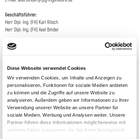
E-Mail: axel.binder@tpg-ingenieure.de
Geschäftsführer:
Herr Dipl.-Ing. (FH) Karl Rösch
Herr Dipl.-Ing. (FH) Axel Binder
Sitz der Gesellschaft
Amtsgericht Ulm HRB 742837
Ust.-ID-Nr.: DE 346771821
Diese Webseite verwendet Cookies
Zuständige Kammer
Wir verwenden Cookies, um Inhalte und Anzeigen zu
Ingenieurkammer Baden-Württemberg
personalisieren, Funktionen für soziale Medien anbieten
zu können und die Zugriffe auf unsere Website zu
Staat, in dem der Titel verliehen wurde
analysieren. Außerdem geben wir Informationen zu Ihrer
Bundesrepublik Deutschland
Verwendung unserer Website an unsere Partner für
soziale Medien, Werbung und Analysen weiter. Unsere
Berufsrechtliche Regelungen
Partner führen diese Informationen möglicherweise mit
(1) Ingenieurkammergesetz Baden-Württemberg (IngKaG BW)
weiteren Daten zusammen, die Sie ihnen bereitgestellt
(2) Hauptsatzung (HS) für die Mitglieder der Ingenieurkammer Baden-
haben oder die sie im Rahmen Ihrer Nutzung der Dienste