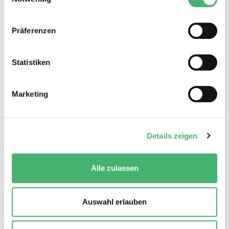
Präferenzen
Karl Rösch
Statistiken
Dipl.-Ing. (FH)
Marketing
+49 731 / 9641 – 300
Jetzt Mail senden
Details zeigen
Alle zulassen
Arbeiten bei der TPG
Auswahl erlauben
Die TPG Ingenieure vereinen die Vorzüge eines