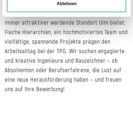
kleineren Ingenieurbüros mit der Mitarbeit an
Ablehnen
größeren Bauvorhaben und den Vorteilen, die der
immer attraktiver werdende Standort Ulm bietet.
Flache Hierarchien, ein hochmotiviertes Team und
vielfältige, spannende Projekte prägen den
Arbeitsalltag bei der TPG. Wir suchen engagierte
und kreative Ingenieure und Bauzeichner – ob
Absolventen oder Berufserfahrene, die Lust auf
eine neue Herausforderung haben – und freuen
uns auf Ihre Bewerbung!